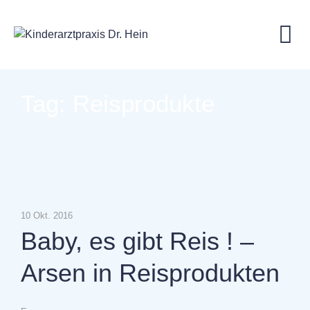
Skip
to
content
Tag: Reisprodukte
10 Okt. 2016
Baby, es gibt Reis ! –
Arsen in Reisprodukten