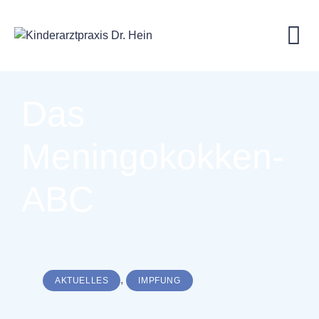
Das
Meningokokken-
ABC
,
AKTUELLES
IMPFUNG