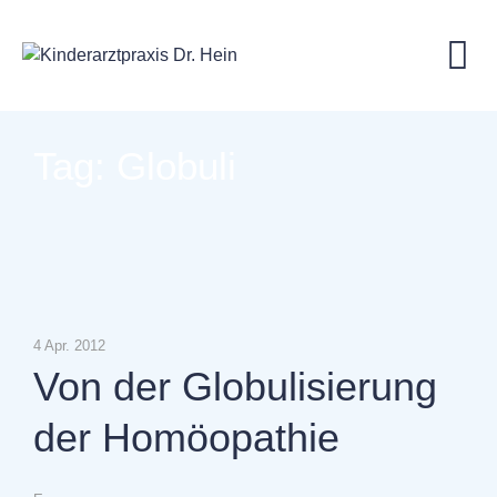
Skip
to
content
Tag: Globuli
4 Apr. 2012
Von der Globulisierung
der Homöopathie