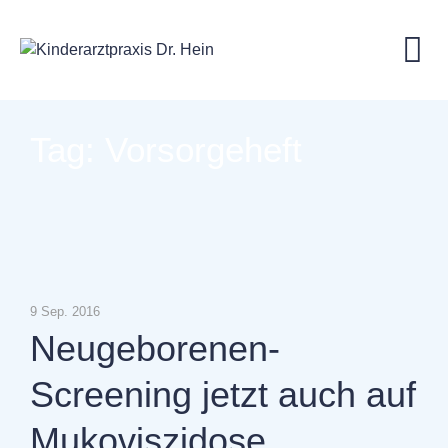
Skip
to
content
Tag: Vorsorgeheft
9 Sep. 2016
Neugeborenen-
Screening jetzt auch auf
Mukoviszidose