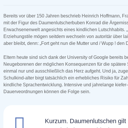
Bereits vor über 150 Jahren beschrieb Heinrich Hoffmann, Fr
mit der Figur des Daumenlutscherbuben Konrad die Ärgerni
Erwachsenenwelt angesichts eines kindlichen Lutschhabits. „
Erziehungstile mögen seitdem wechseln von autoritär über l
aber bleibt, denn: „Fort geht nun die Mutter und / Wupp ! de
Eltern heute sind sich dank der University of Google bereits
Neugeborenen der möglichen Konsequenzen für die spätere S
einmal nur und ausschließlich das Herz aufgeht. Und ja, zug
Schulkind-alter birgt tatsächlich ein erhebliches Risiko für Z
kindliche Sprachentwicklung. Intensive und jahrelange kief
Dauerveordnungen können die Folge sein.
Kurzum. Daumenlutschen gilt b