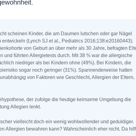
gewohnheit.
ntlicht scheinen Kinder, die am Daumen lutschen oder gar Nägel
u entwickeln (Lynch SJ et al., Pediatrics 2016;138:e20160443).
enkohorte von Geburt an über mehr als 30 Jahre, befragten Elt
d führten Allergietests durch. Mit 38 % war die allergische
ächlich niedriger als bei Kindern ohne (49%). Bei Kindern, die
ierisiko sogar noch geringer (31%). Spannenderweise hatten
unabhängig von Faktoren wie Geschlecht, Allergien der Eltern,
nehypothese, der zufolge die heutige keimarme Umgebung die
ung Allegien lenkt.
cher vielleicht doch ein wenig wohlwollender und geduldiger.
n Allergien bewahren kann? Wahrscheinlich eher nicht. Da hilf