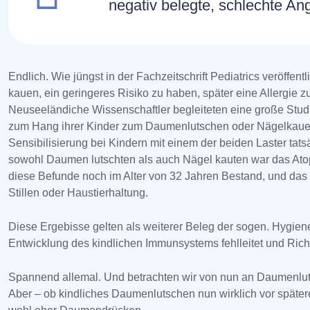
negativ belegte, schlechte An
Endlich. Wie jüngst in der Fachzeitschrift Pediatrics veröffe
kauen, ein geringeres Risiko zu haben, später eine Allergie z
Neuseeländiche Wissenschaftler begleiteten eine große Studi
zum Hang ihrer Kinder zum Daumenlutschen oder Nägelkauen un
Sensibilisierung bei Kindern mit einem der beiden Laster tats
sowohl Daumen lutschten als auch Nägel kauten war das Atop
diese Befunde noch im Alter von 32 Jahren Bestand, und das 
Stillen oder Haustierhaltung.
Diese Ergebisse gelten als weiterer Beleg der sogen. Hygie
Entwicklung des kindlichen Immunsystems fehlleitet und Richt
Spannend allemal. Und betrachten wir von nun an Daumenluts
Aber – ob kindliches Daumenlutschen nun wirklich vor spätere