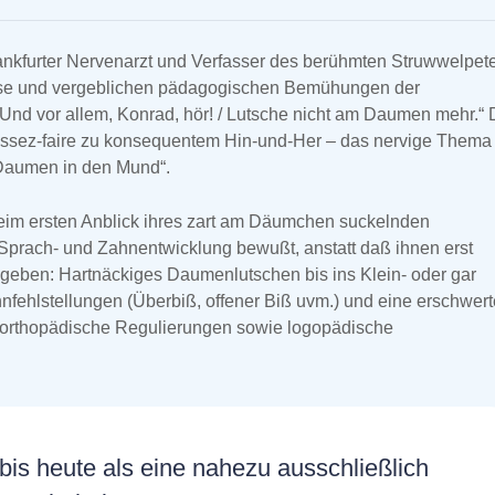
ankfurter Nervenarzt und Verfasser des berühmten Struwwelpete
sse und vergeblichen pädagogischen Bemühungen der
Und vor allem, Konrad, hör! / Lutsche nicht am Daumen mehr.“ 
aissez-faire zu konsequentem Hin-und-Her – das nervige Thema
n Daumen in den Mund“.
 beim ersten Anblick ihres zart am Däumchen suckelnden
prach- und Zahnentwicklung bewußt, anstatt daß ihnen erst
egeben: Hartnäckiges Daumenlutschen bis ins Klein- oder gar
ahnfehlstellungen (Überbiß, offener Biß uvm.) und eine erschwert
er-orthopädische Regulierungen sowie logopädische
is heute als eine nahezu ausschließlich