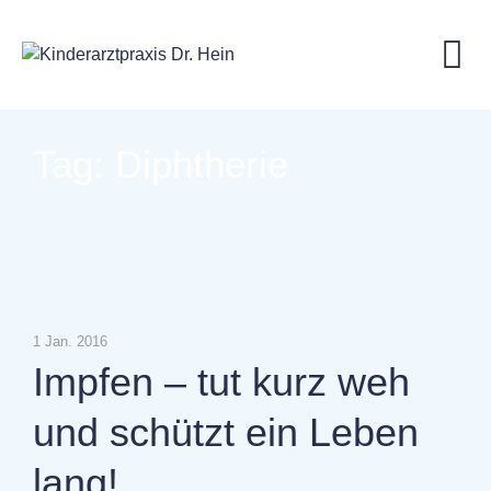
Skip
to
content
Tag: Diphtherie
1 Jan. 2016
Impfen – tut kurz weh
und schützt ein Leben
lang!